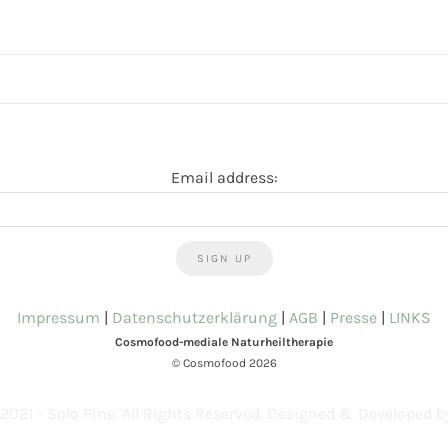
Email address:
Impressum
|
Datenschutzerklärung
|
AGB
|
Presse
|
LINKS
Cosmofood-mediale Naturheiltherapie
© Cosmofood 2026
2021 - Solo Pine. All Rights Reserved. Designed & Developed 