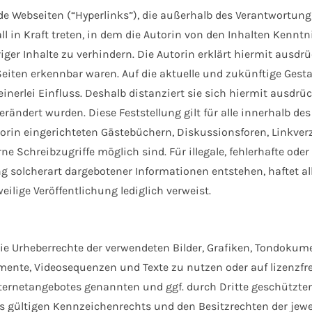
de Webseiten (“Hyperlinks”), die außerhalb des Verantwortung
l in Kraft treten, in dem die Autorin von den Inhalten Kennt
ger Inhalte zu verhindern. Die Autorin erklärt hiermit ausdr
Seiten erkennbar waren. Auf die aktuelle und zukünftige Gesta
inerlei Einfluss. Deshalb distanziert sie sich hiermit ausdrück
erändert wurden. Diese Feststellung gilt für alle innerhalb d
orin eingerichteten Gästebüchern, Diskussionsforen, Linkverz
e Schreibzugriffe möglich sind. Für illegale, fehlerhafte ode
solcherart dargebotener Informationen entstehen, haftet alle
weilige Veröffentlichung lediglich verweist.
n die Urheberrechte der verwendeten Bilder, Grafiken, Tondoku
okumente, Videosequenzen und Texte zu nutzen oder auf lizenz
Internetangebotes genannten und ggf. durch Dritte geschütz
gültigen Kennzeichenrechts und den Besitzrechten der jewei